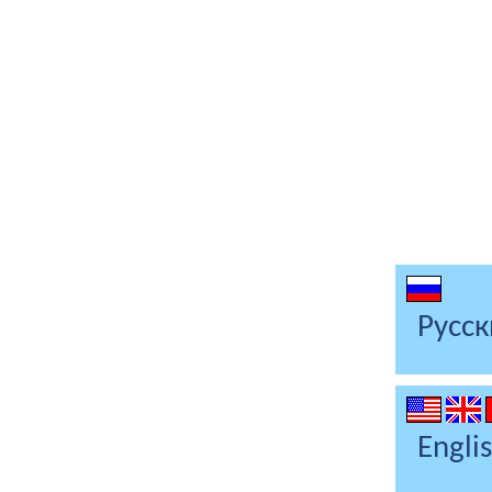
Русс
Engli